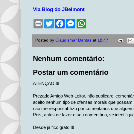
Via Blog do JBelmont
P
T
F
M
W
r
w
a
e
h
i
i
c
s
a
n
t
e
s
t
Posted by
Claudismar Dantas
at
18:47
t
t
b
e
s
e
o
n
A
r
o
g
p
k
e
p
Nenhum comentário:
r
Postar um comentário
ATENÇÃO !!!
Prezado Amigo Web-Leitor, não publicarei comentá
aceito nenhum tipo de ofensas morais que possam v
não me responsabilizo por comentários que alguém 
Pois, antes de fazer o seu comentário, se identifiqu
Desde já fico grato !!!