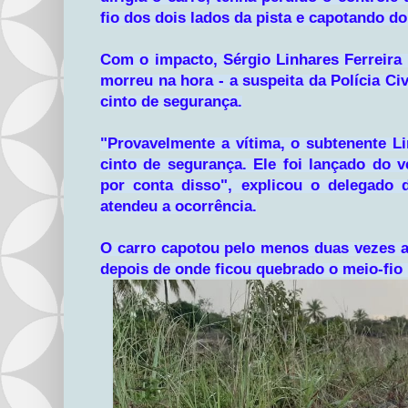
fio dos dois lados da pista e capotando do
Com o impacto, Sérgio Linhares Ferreira 
morreu na hora - a suspeita da Polícia Civ
cinto de segurança.
"Provavelmente a vítima, o subtenente Li
cinto de segurança. Ele foi lançado do ve
por conta disso", explicou o delegado d
atendeu a ocorrência.
O carro capotou pelo menos duas vezes at
depois de onde ficou quebrado o meio-fio