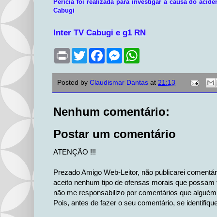
Perícia foi realizada para investigar a causa do acide
Cabugi
Inter TV Cabugi e g1 RN
P
T
F
M
W
r
w
a
e
h
i
i
c
s
a
n
t
e
s
t
Posted by
Claudismar Dantas
at
21:13
t
t
b
e
s
e
o
n
A
r
o
g
p
k
e
p
Nenhum comentário:
r
Postar um comentário
ATENÇÃO !!!
Prezado Amigo Web-Leitor, não publicarei comentá
aceito nenhum tipo de ofensas morais que possam v
não me responsabilizo por comentários que alguém 
Pois, antes de fazer o seu comentário, se identifiqu