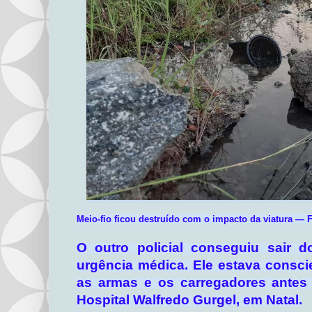
Meio-fio ficou destruído com o impacto da viatura — F
O outro policial conseguiu sair d
urgência médica. Ele estava consci
as armas e os carregadores antes 
Hospital Walfredo Gurgel, em Natal.